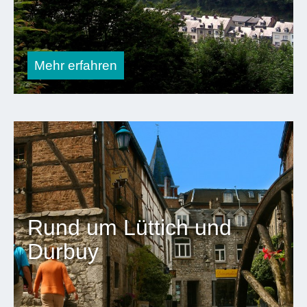
Dauer
Mehr erfahren
5
Tage
4
Übernachtungen
Rund um Lüttich und
Durbuy