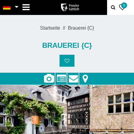
MENU
0
Startseite
Brauerei {C}
BRAUEREI {C}