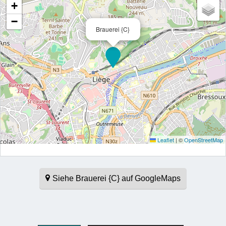
+
−
Brauerei {C}
Leaflet
|
©
OpenStreetMap
Siehe Brauerei {C} auf GoogleMaps