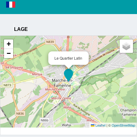
LAGE
+
−
Le Quartier Latin
Leaflet
|
©
OpenStreetMap