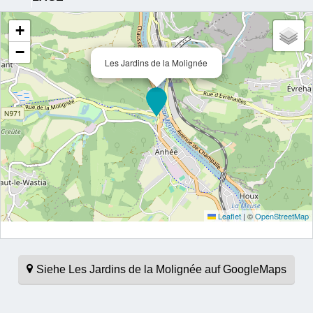
+
−
Les Jardins de la Molignée
Leaflet
|
©
OpenStreetMap
Siehe Les Jardins de la Molignée auf GoogleMaps