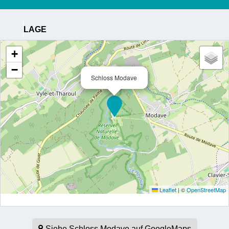
LAGE
+
−
Schloss Modave
Leaflet
|
©
OpenStreetMap
Siehe Schloss Modave auf GoogleMaps