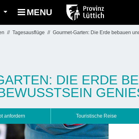
MENU
en
Tagesausflüge
Gourmet-Garten: Die Erde bebauen u
ARTEN: DIE ERDE B
EWUSSTSEIN GENIES
t anfordern
Touristische Reise