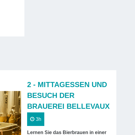
ung dafür, Produkte zu verwenden, die
lokal
t, angebaut oder gezüchtet werden
.
 geht es mit einer sehr kurzen Busfahrt weiter und
n bei
Les Roses de Daniel
an.
Dieser echte
en
am Fuße des Naturschutzgebiets des Hohen
llevaux wird Sie begeistern! Bewundern Sie hier
, englischen und australischen Rosensorten
,
nreichtum und Vielfalt der Düfte Sie bezaubern
2 - MITTAGESSEN UND
fünf Jahrhunderte Geschichte
führen werden.
BESUCH DER
BRAUEREI BELLEVAUX
 Tag
3h
Lernen Sie das Bierbrauen in einer