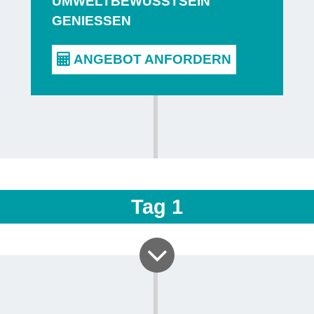
UMWELTBEWUSSTSEIN
GENIESSEN
Nach einer
Brauerei B
des Gerst
Ostbelgien
Mikrobraue
besonderen
Dorfquelle
entscheiden
Tag
1
die versch
Bieres
un
Diese Füh
Gelegenheit
wie etwa d