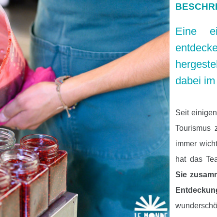
BESCHR
Eine ei
entdec
hergeste
dabei im
Seit einige
Tourismus 
immer wicht
hat das T
Sie zusamm
Entdeckung
wundersch