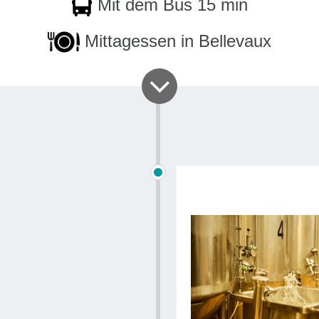
Mit dem Bus 15 min
Entscheid
hergestell
Mittagessen in Bellevaux
Schließlich
Sie komme
Sortengart
Venns in Be
die alten
deren Farbe
und
durch 
Dauer
: Ein