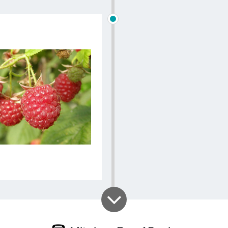
Malmedy Trip
Weiter ge
Stärkung:
e
Mauern a
Verkostungs
erlaubt – a
die Kessel
Produkte 
angeboten
gehalten,
w
Produkte
r
dieses Aus
Verarbeitu