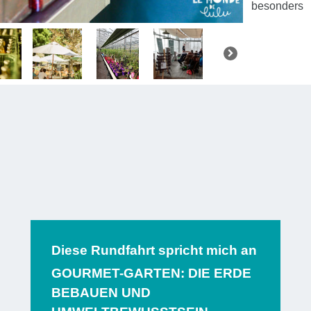
besonders
Erzeugungsv
der Entwick
an
die Erha
Dieser Ausf
eine Führ
Marine u
Leidenscha
Früchte o
köstlichen
Diese Rundfahrt spricht mich an
genießen.
GOURMET-GARTEN: DIE ERDE
Säuerungsmi
BEBAUEN UND
noch handwe