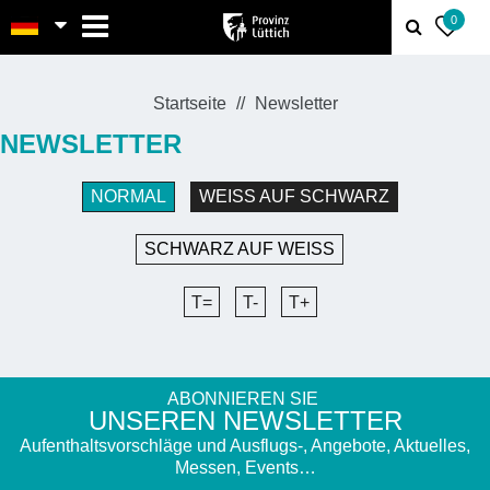
MENU
0
Startseite
Newsletter
NEWSLETTER
NORMAL
WEISS AUF SCHWARZ
SCHWARZ AUF WEISS
T=
T-
T+
ABONNIEREN SIE
UNSEREN NEWSLETTER
Aufenthaltsvorschläge und Ausflugs-, Angebote, Aktuelles,
Messen, Events…