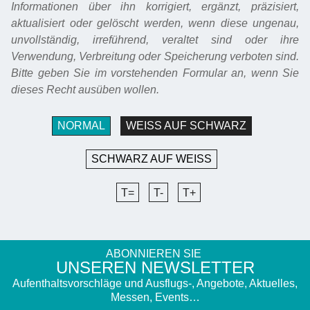
Informationen über ihn korrigiert, ergänzt, präzisiert,
aktualisiert oder gelöscht werden, wenn diese ungenau,
unvollständig, irreführend, veraltet sind oder ihre
Verwendung, Verbreitung oder Speicherung verboten sind.
Bitte geben Sie im vorstehenden Formular an, wenn Sie
dieses Recht ausüben wollen.
NORMAL
WEISS AUF SCHWARZ
SCHWARZ AUF WEISS
T=
T-
T+
ABONNIEREN SIE
UNSEREN NEWSLETTER
Aufenthaltsvorschläge und Ausflugs-, Angebote, Aktuelles,
Messen, Events…