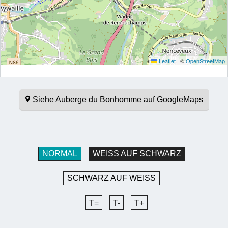
Leaflet
|
©
OpenStreetMap
Siehe Auberge du Bonhomme auf GoogleMaps
NORMAL
WEISS AUF SCHWARZ
SCHWARZ AUF WEISS
T=
T-
T+