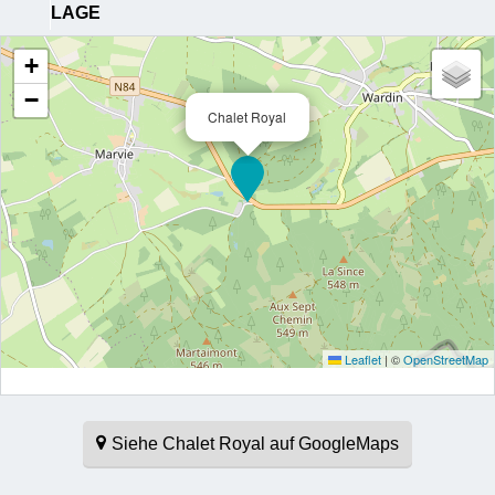
LAGE
+
−
Chalet Royal
Leaflet
|
©
OpenStreetMap
Siehe Chalet Royal auf GoogleMaps