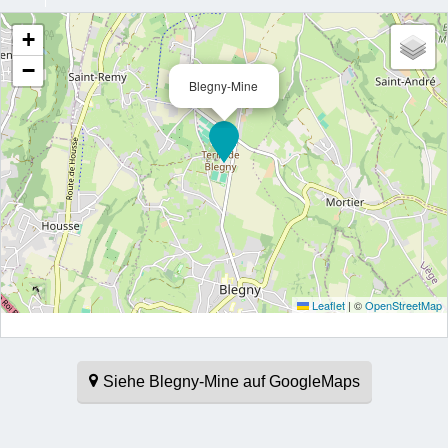
+
−
Blegny-Mine
Leaflet
|
©
OpenStreetMap
Siehe Blegny-Mine auf GoogleMaps