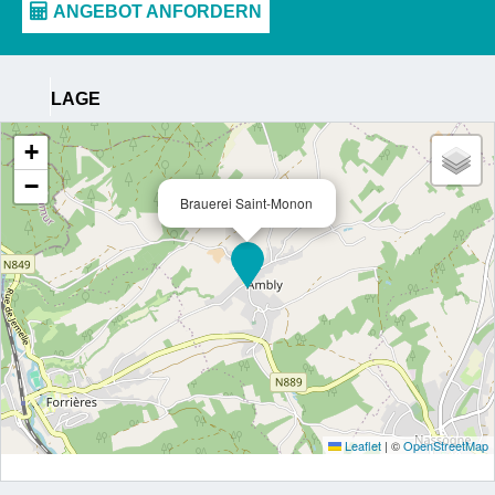
LAGE
+
−
Brauerei Saint-Monon
Leaflet
|
©
OpenStreetMap