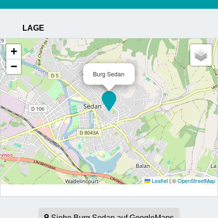
LAGE
+
−
Burg Sedan
Leaflet
|
©
OpenStreetMap
Siehe Burg Sedan auf GoogleMaps