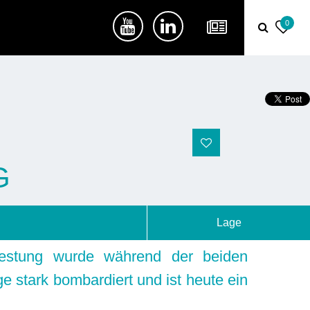
0
G
Lage
estung wurde während der beiden
ge stark bombardiert und ist heute ein