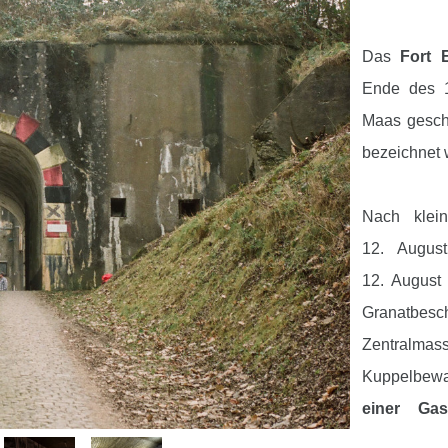
Das
Fort 
Ende des 1
Maas gesch
bezeichnet 
Nach klei
12. Augus
12. August 
Granatbesch
Zentralmas
Kuppelbewa
einer Gas
schließlich 