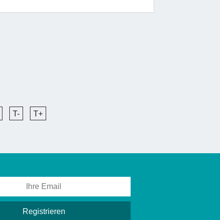
T-
T+