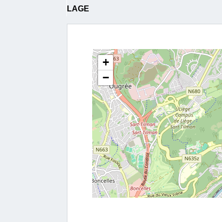
LAGE
+
−