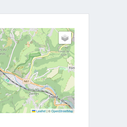
Leaflet
|
©
OpenStreetMap