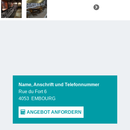
Nachdem da
wurde, war
Die Angst d
erleiden,
erbitterten 
Das Museu
beiden Wel
Name, Anschrift und Telefonnummer
verfügt übe
Rue du Fort 6
4053
EMBOURG
und Ausrüst