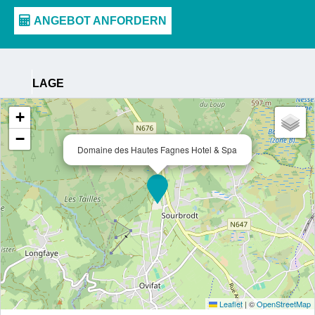
LAGE
+
−
Domaine des Hautes Fagnes Hotel & Spa
Leaflet
|
©
OpenStreetMap