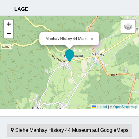
LAGE
+
−
Manhay History 44 Museum
Leaflet
|
©
OpenStreetMap
Siehe Manhay History 44 Museum auf GoogleMaps