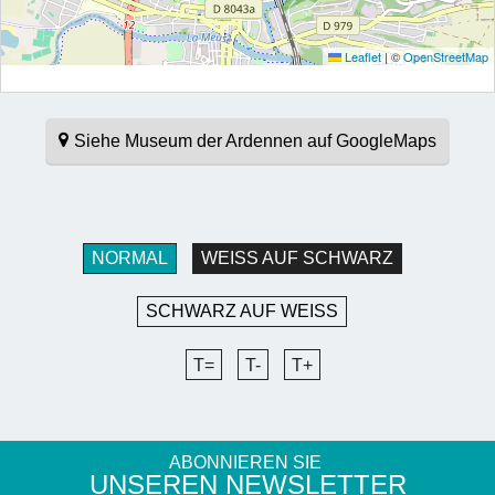
Leaflet
|
©
OpenStreetMap
Siehe Museum der Ardennen auf GoogleMaps
NORMAL
WEISS AUF SCHWARZ
SCHWARZ AUF WEISS
T=
T-
T+
ABONNIEREN SIE
UNSEREN NEWSLETTER