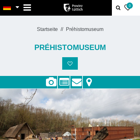
MENU
0
Startseite
Préhistomuseum
PRÉHISTOMUSEUM