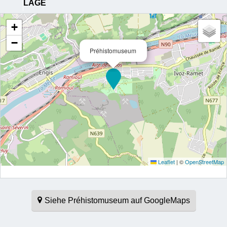
LAGE
+
−
Préhistomuseum
Leaflet
|
©
OpenStreetMap
Siehe Préhistomuseum auf GoogleMaps