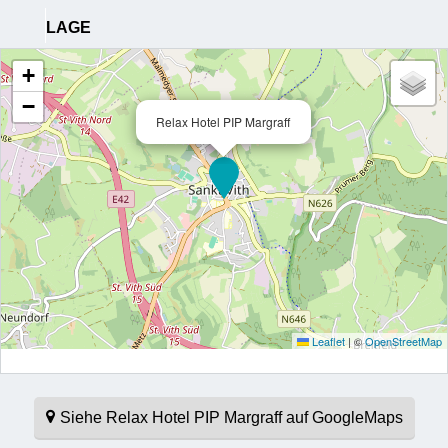
LAGE
+
−
Relax Hotel PIP Margraff
Leaflet
|
©
OpenStreetMap
Siehe Relax Hotel PIP Margraff auf GoogleMaps