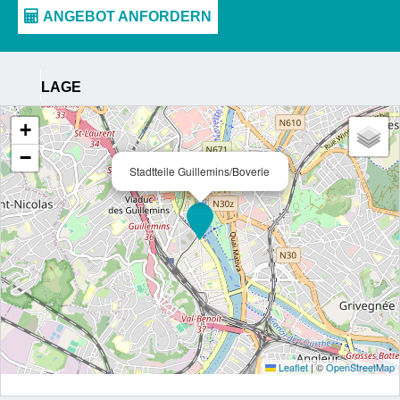
LAGE
+
−
Stadtteile Guillemins/Boverie
Leaflet
|
©
OpenStreetMap