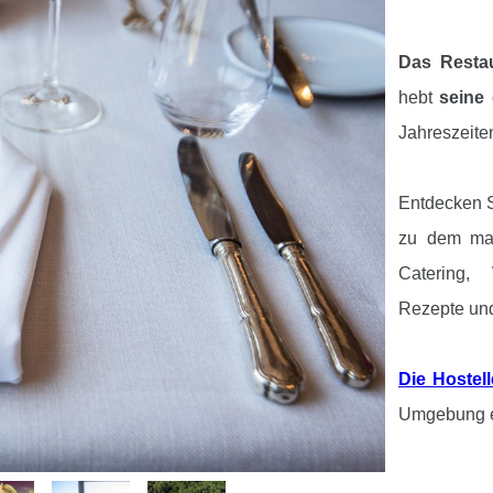
Das Restau
hebt
seine
Jahreszeite
Entdecken S
zu dem mac
Catering, 
Rezepte und
Die Hostell
Umgebung e
Freuen S