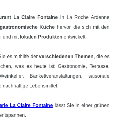
rant La Claire Fontaine
in La Roche Ardenne
gastronomische Küche
hervor, die sich mit den
n und mit
lokalen Produkten
entwickelt.
ie es mithilfe der
verschiedenen Themen
, die es
hen, was es heute ist: Gastronomie, Terrasse,
Weinkeller, Bankettveranstaltungen, saisonale
 nachhaltige Lebensmittel.
erie La Claire Fontaine
lässt Sie in einer grünen
ntspannen.
ie sich auf
komfortable Zimmer
in zwei