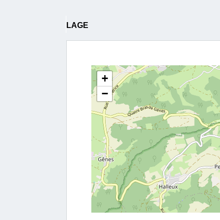
LAGE
+
−