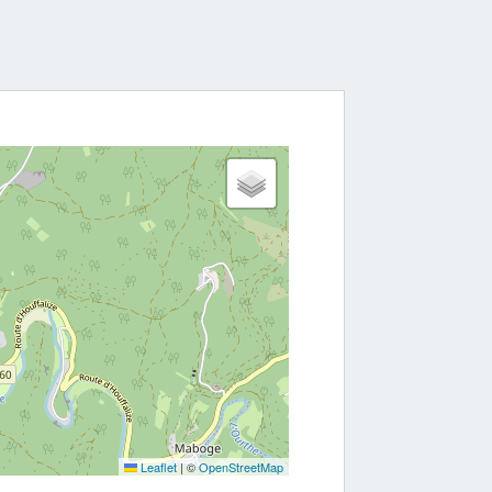
Leaflet
|
©
OpenStreetMap