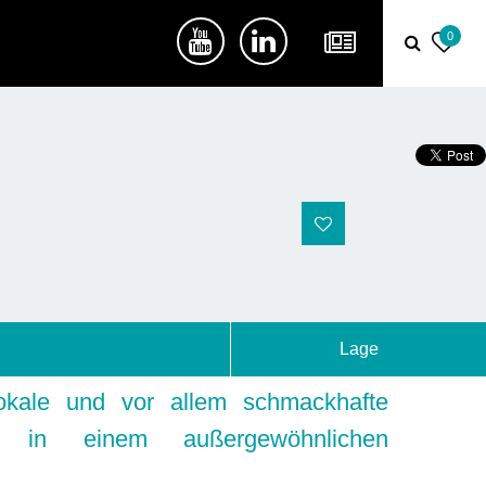
0
Lage
lokale und vor allem schmackhafte
n in einem außergewöhnlichen