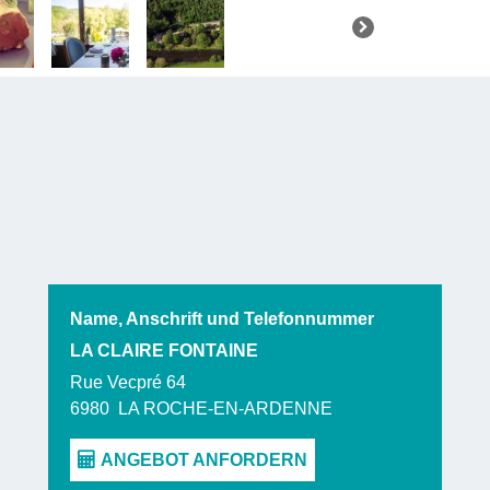
verschied
traditionel
raffinierte
Region ver
Die Zimmer
WLAN aus ge
Name, Anschrift und Telefonnummer
LA CLAIRE FONTAINE
Rue Vecpré 64
6980
LA ROCHE-EN-ARDENNE