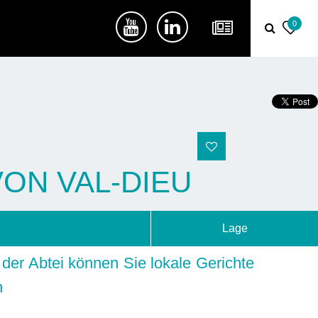
0
VON VAL-DIEU
Lage
n der Abtei können Sie lokale Gerichte
n