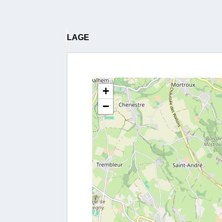
LAGE
+
−