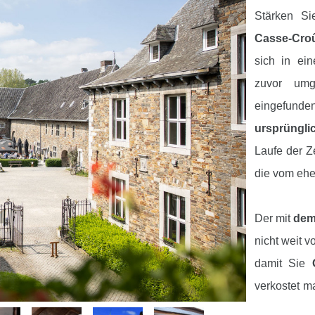
Stärken S
Casse-Croû
sich in ei
zuvor umg
eingefu
ursprüngli
Laufe der Ze
die vom ehe
Der mit
dem 
nicht weit v
damit Sie
verkostet 
Fass oder
e