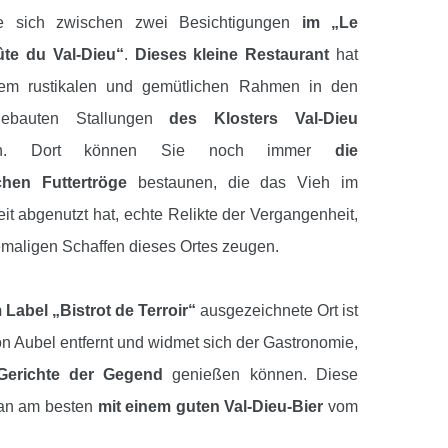
ie sich zwischen zwei Besichtigungen
im „Le
te du Val-Dieu“
.
Dieses kleine Restaurant
hat
nem rustikalen und gemütlichen Rahmen in den
ebauten Stallungen
des Klosters Val-Dieu
nden. Dort können Sie noch immer
die
chen Futtertröge
bestaunen, die das Vieh im
it abgenutzt hat, echte Relikte der Vergangenheit,
maligen Schaffen dieses Ortes zeugen.
Label „Bistrot de Terroir“
ausgezeichnete Ort ist
on Aubel entfernt und widmet sich der Gastronomie,
Gerichte der Gegend
genießen können. Diese
man am besten
mit einem guten Val-Dieu-Bier
vom
inem Cidre des Klosters
.