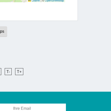
Leaflet
|
©
OpenStreetMap
aps
T-
T+