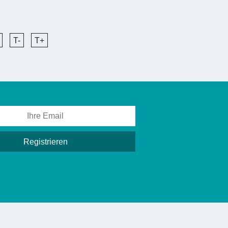
T-
T+