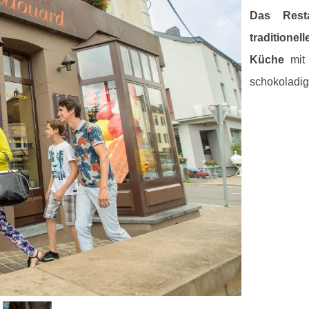
Das Rest
traditionel
Küche
mi
schokoladi