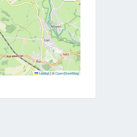
Leaflet
|
©
OpenStreetMap