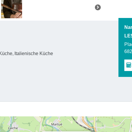
Nam
LE
Pla
68
 Küche
Italienische Küche