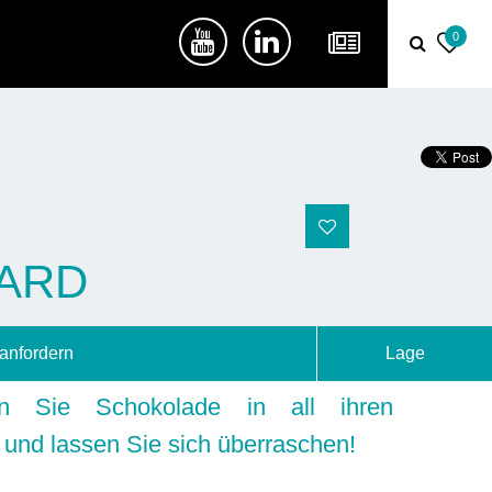
0
UARD
anfordern
Lage
en Sie Schokolade in all ihren
 und lassen Sie sich überraschen!