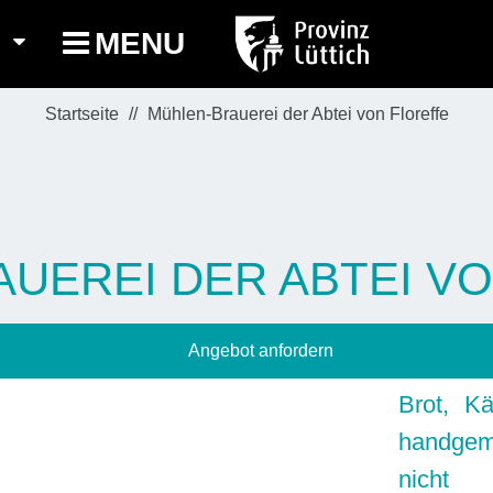
MENU
Startseite
Mühlen-Brauerei der Abtei von Floreffe
UEREI DER ABTEI V
Angebot anfordern
Brot, Kä
handgem
nicht