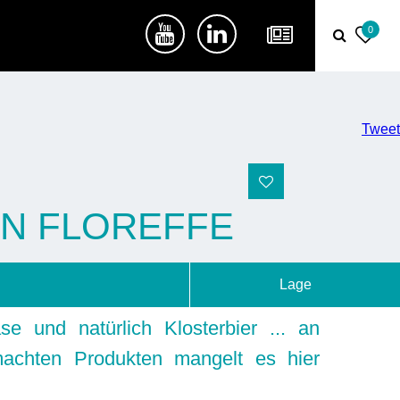
0
Tweet
ON FLOREFFE
Lage
se und natürlich Klosterbier ... an
achten Produkten mangelt es hier