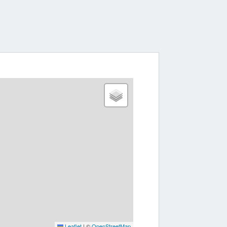
Leaflet
|
©
OpenStreetMap