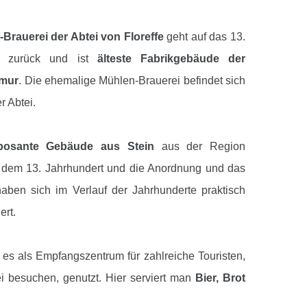
Brauerei der Abtei von Floreffe
geht auf das 13.
rt zurück und ist
älteste Fabrikgebäude der
amur
. Die ehemalige Mühlen-Brauerei befindet sich
r Abtei.
posante Gebäude aus Stein
aus der Region
 dem 13. Jahrhundert und die Anordnung und das
ben sich im Verlauf der Jahrhunderte praktisch
ert.
d es als Empfangszentrum für zahlreiche Touristen,
ei besuchen, genutzt. Hier serviert man
Bier, Brot
aus Floreffe
, welche für die Stätte hergestellt