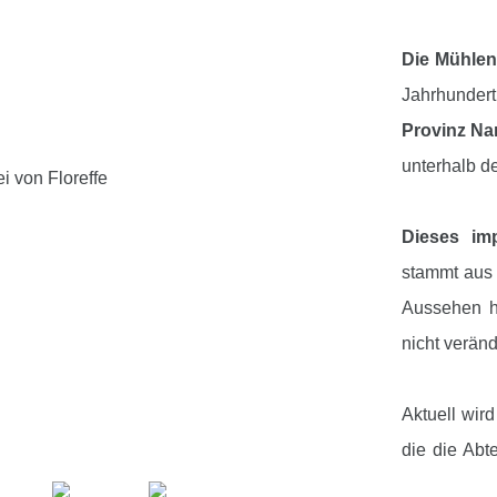
Die Mühlen-
Jahrhunde
Provinz N
unterhalb de
Dieses im
stammt aus
Aussehen ha
nicht veränd
Aktuell wir
die die Abt
und Käse 