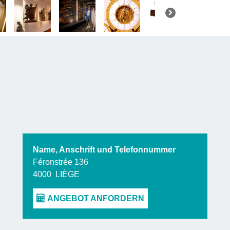
in chronolo
zeichnen fa
Erkunden Si
lassen Sie 
wirken. D
Rolle, di
Epochen de
Name, Anschrift und Telefonnummer
Anlässlich
Féronstrée 136
4000
LIÈGE
Komponist
des 19. Jah
Grand Curti