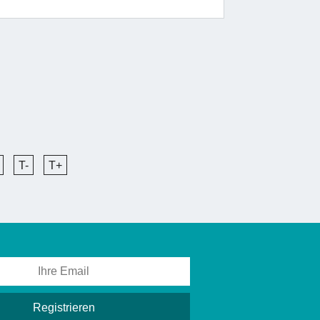
T-
T+