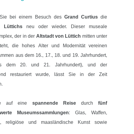
 Sie bei einem Besuch des
Grand Curtius
die
e Lüttichs
neu oder wieder. Dieser museale
plex, der in der
Altstadt von Lüttich
mitten unter
eht, die hohes Alter und Modernität vereinen
mmen aus dem 16., 17., 18. und 19. Jahrhundert,
s dem 20. und 21. Jahrhundert), und der
end restauriert wurde, lässt Sie in der Zeit
n.
ie auf eine
spannende Reise
durch
fünf
swerte Museumssammlungen
: Glas, Waffen,
e, religiöse und maasländische Kunst sowie
be. Hier werden sage und schreibe
5.200 Objekte