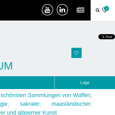
0
UM
Lage
r schönsten Sammlungen von Waffen,
ogie, sakraler, maasländischer,
ver und gläserner Kunst