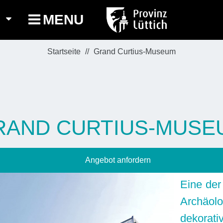
MENU
Startseite
Grand Curtius-Museum
RAND CURTIUS-MUSE
Angebot anfordern
Eine de
Archäol
dekorati