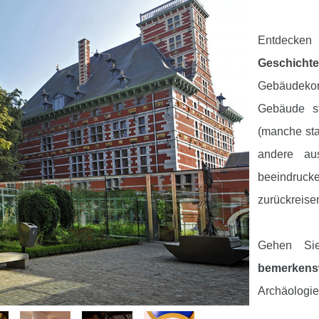
Entdecken
Geschicht
Gebäudekom
Gebäude st
(manche sta
andere au
beeindruck
zurückreise
Gehen S
bemerken
Archäologi
Kunstgewer