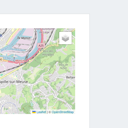
Leaflet
|
©
OpenStreetMap