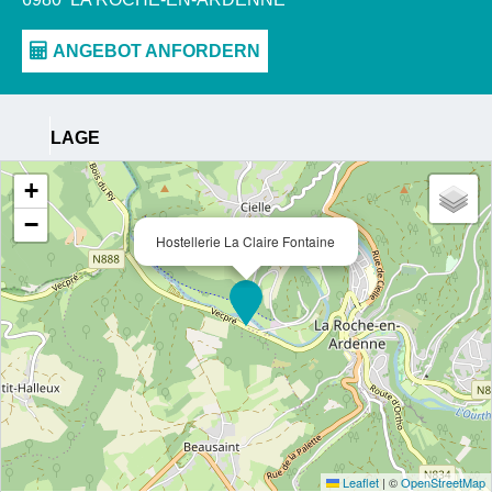
LAGE
+
−
Hostellerie La Claire Fontaine
Leaflet
|
©
OpenStreetMap