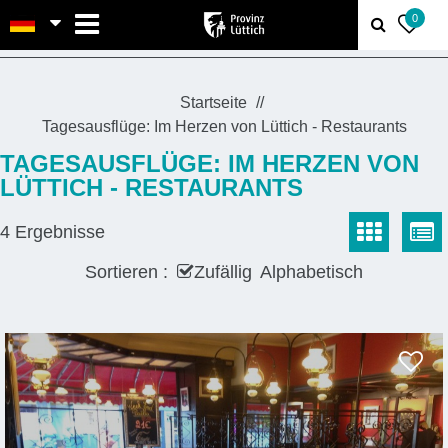
MENU
0
Startseite
Tagesausflüge: Im Herzen von Lüttich - Restaurants
TAGESAUSFLÜGE: IM HERZEN VON
LÜTTICH - RESTAURANTS
4
Ergebnisse
Sortieren :
Zufällig
Alphabetisch