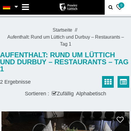
MENU
0
Startseite
Aufenthalt: Rund um Lüttich und Durbuy – Restaurants –
Tag 1
AUFENTHALT: RUND UM LÜTTICH
UND DURBUY – RESTAURANTS – TAG
1
2
Ergebnisse
Sortieren :
Zufällig
Alphabetisch