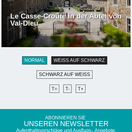
Le Casse-Croûte in der Abtei von
Val-Dieu
NORMAL
WEISS AUF SCHWARZ
SCHWARZ AUF WEISS
T=
T-
T+
ABONNIEREN SIE
UNSEREN NEWSLETTER
Aufenthaltsvorschläge und Ausflugs-, Angebote,