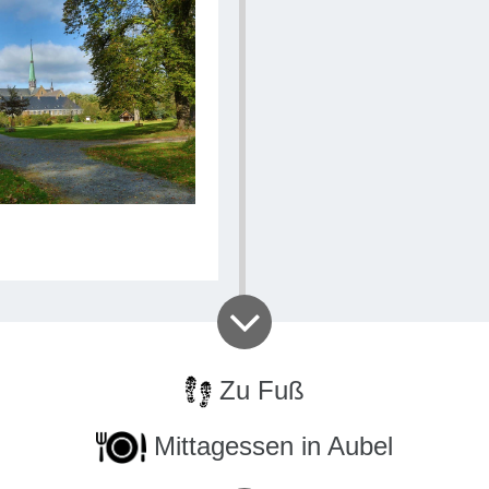
Sonntagsm
Landes und
nicht, oh
Chocolater
bei der S
erfahren.
Umgebunge
Dauer
: 3 T
Zu Fuß
Mittagessen in Aubel