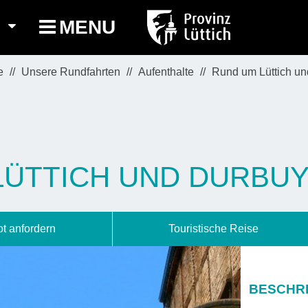
MENU
e
Unsere Rundfahrten
Aufenthalte
Rund um Lüttich u
LÜTTICH UND DURBU
t anfordern
Touristische Reise
BESCHR