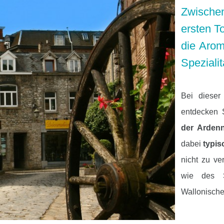
Zwischen
ersten T
die Arom
Speziali
Bei diese
entdecken 
der Arden
dabei
typis
nicht zu v
wie des 
Wallonisch
Der erste 