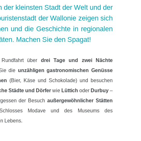
 der kleinsten Stadt der Welt und der
ouristenstadt der Wallonie zeigen sich
en und die Geschichte in regionalen
täten. Machen Sie den Spagat!
r Rundfahrt über
drei Tage und zwei Nächte
Sie die
unzähligen gastronomischen Genüsse
nen
(Bier, Käse und Schokolade) und besuchen
che Städte und Dörfer
wie
Lüttich
oder
Durbuy
–
ergessen der Besuch
außergewöhnlicher Stätten
Schlosses Modave und des Museums des
en Lebens.
Tag beginnt mit einem
Besuch des Kloster Val-