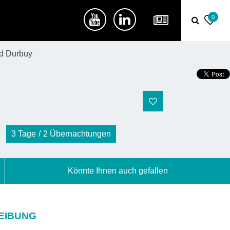
0
nd Durbuy
Y
3
Tage
2
Übernachtungen
Könnte Ihnen auch gefallen
EIBUNG