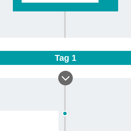
Pflanzensku
auf den We
auf einem 
einen
übe
Umgebung. 
Tag
1
inbegriffen.
Rückkehr n
zu beschli
Museum de
Sie durch
seiner Folk
wirklich a
Durchstr