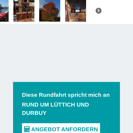
Dieu
, eine
und vor al
Am Nachmit
das
histor
Sackgas
Sehenswürd
Bier
in de
schönsten 
Ende dieses
Diese Rundfahrt spricht mich an
RUND UM LÜTTICH UND
Der zweite
DURBUY
Durbuy. La
kleinsten S
mit seine